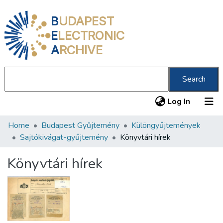
B
UDAPEST
E
LECTRONIC
A
RCHIVE
Search
(current
Log In
Home
Budapest Gyűjtemény
Különgyűjtemények
Communities & Collections
Sajtókivágat-gyűjtemény
Könyvtári hírek
All of DSpace
Könyvtári hírek
Statistics
About us