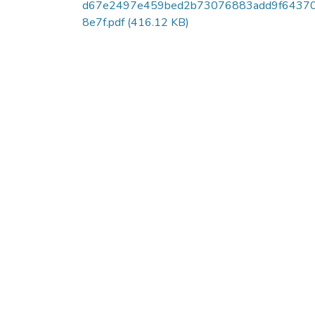
d67e2497e459bed2b73076883add9f6437
8e7f.pdf
(416.12 KB)