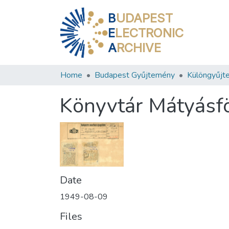
B
UDAPEST
E
LECTRONIC
A
RCHIVE
Home
Budapest Gyűjtemény
Különgyűjt
Könyvtár Mátyásf
Date
1949-08-09
Files