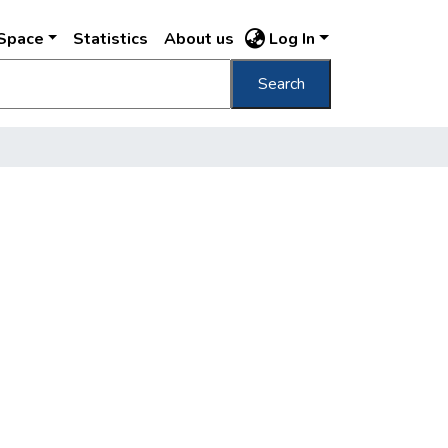
DSpace
Statistics
About us
Log In
Search