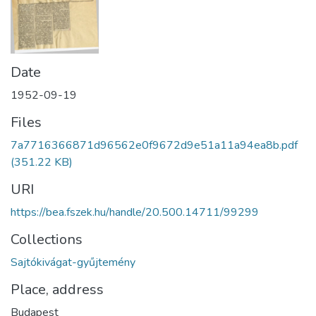
Date
1952-09-19
Files
7a7716366871d96562e0f9672d9e51a11a94ea8b.pdf
(351.22 KB)
URI
https://bea.fszek.hu/handle/20.500.14711/99299
Collections
Sajtókivágat-gyűjtemény
Place, address
Budapest