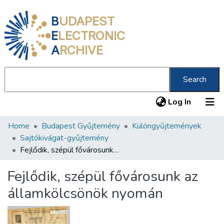
B
UDAPEST
E
LECTRONIC
A
RCHIVE
Search
(current
Log In
Home
Budapest Gyűjtemény
Különgyűjtemények
Communities & Collections
Sajtókivágat-gyűjtemény
All of DSpace
Fejlődik, szépül fővárosunk az államkölcsönök nyomán
Statistics
Fejlődik, szépül fővárosunk az
About us
államkölcsönök nyomán