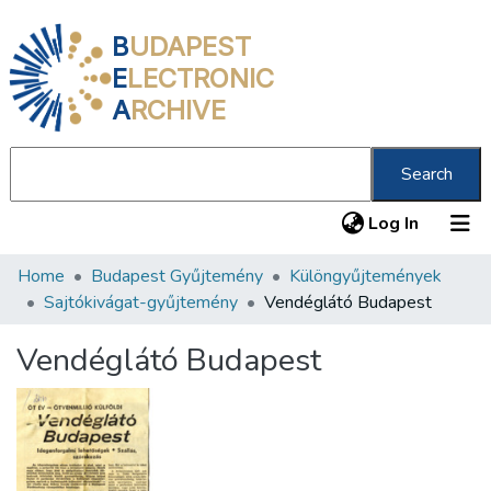
B
UDAPEST
E
LECTRONIC
A
RCHIVE
Search
(current
Log In
Home
Budapest Gyűjtemény
Különgyűjtemények
Communities & Collections
Sajtókivágat-gyűjtemény
Vendéglátó Budapest
All of DSpace
Vendéglátó Budapest
Statistics
About us