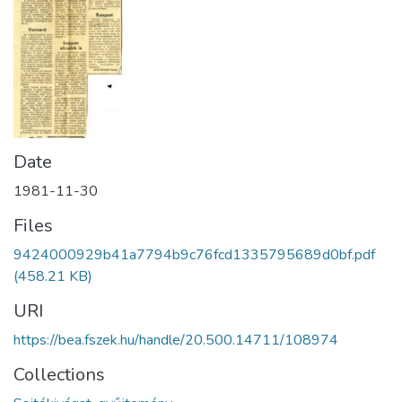
Date
1981-11-30
Files
9424000929b41a7794b9c76fcd1335795689d0bf.pdf
(458.21 KB)
URI
https://bea.fszek.hu/handle/20.500.14711/108974
Collections