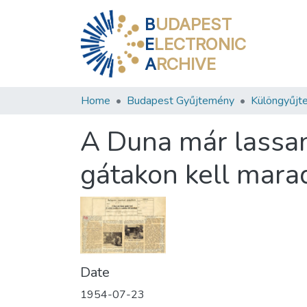
B
UDAPEST
E
LECTRONIC
A
RCHIVE
Home
Budapest Gyűjtemény
Különgyűjt
A Duna már lassan
gátakon kell mar
Date
1954-07-23