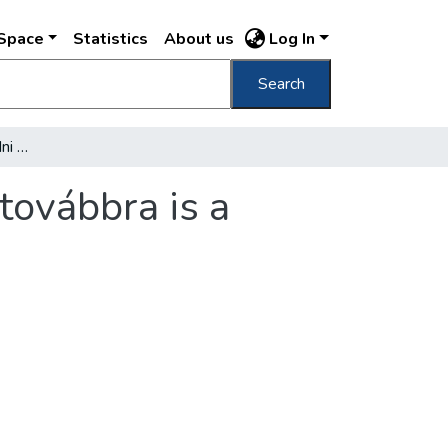
DSpace
Statistics
About us
Log In
Search
A Duna már lassan apadni kezd, de nekünk továbbra is a gátakon kell maradnunk
továbbra is a