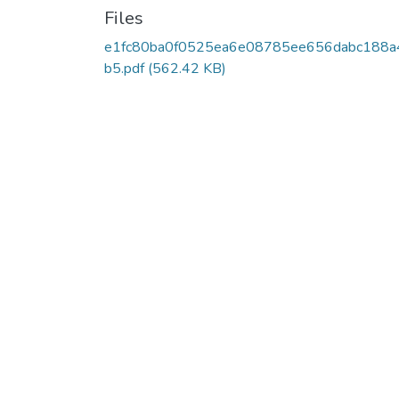
Files
e1fc80ba0f0525ea6e08785ee656dabc188a
b5.pdf
(562.42 KB)