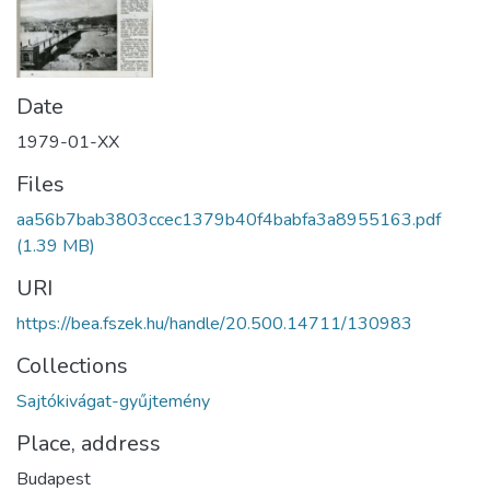
Date
1979-01-XX
Files
aa56b7bab3803ccec1379b40f4babfa3a8955163.pdf
(1.39 MB)
URI
https://bea.fszek.hu/handle/20.500.14711/130983
Collections
Sajtókivágat-gyűjtemény
Place, address
Budapest