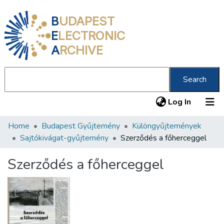
B
UDAPEST
E
LECTRONIC
A
RCHIVE
Search
(current
Log In
Home
Budapest Gyűjtemény
Különgyűjtemények
Communities & Collections
Sajtókivágat-gyűjtemény
Szerződés a főherceggel
All of DSpace
Szerződés a főherceggel
Statistics
About us