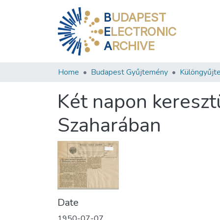
B
UDAPEST
E
LECTRONIC
A
RCHIVE
Home
Budapest Gyűjtemény
Különgyűjt
Két napon kereszt
Szaharában
Date
1950-07-07