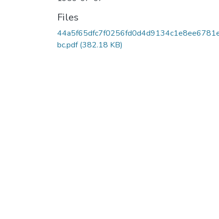
Files
44a5f65dfc7f0256fd0d4d9134c1e8ee6781
bc.pdf
(382.18 KB)