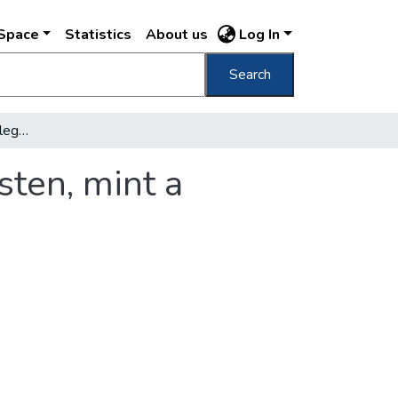
DSpace
Statistics
About us
Log In
Search
Két napon keresztül melegebb volt Budapesten, mint a Szaharában
ten, mint a