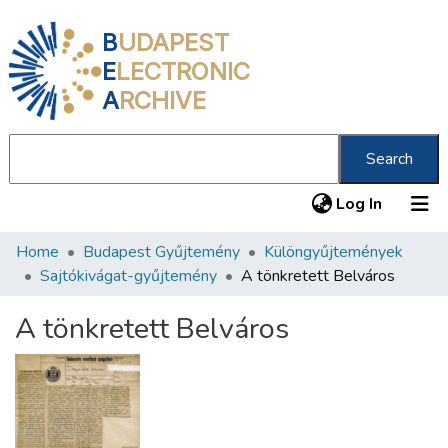
B
UDAPEST
E
LECTRONIC
A
RCHIVE
Search
(current
Log In
Home
Budapest Gyűjtemény
Különgyűjtemények
Communities & Collections
Sajtókivágat-gyűjtemény
A tönkretett Belváros
All of DSpace
A tönkretett Belváros
Statistics
About us