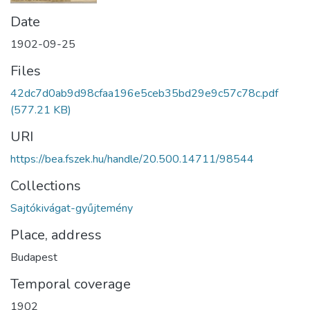
Date
1902-09-25
Files
42dc7d0ab9d98cfaa196e5ceb35bd29e9c57c78c.pdf
(577.21 KB)
URI
https://bea.fszek.hu/handle/20.500.14711/98544
Collections
Sajtókivágat-gyűjtemény
Place, address
Budapest
Temporal coverage
1902