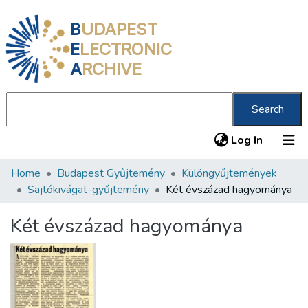
B
UDAPEST
E
LECTRONIC
A
RCHIVE
Search
(current
Log In
Home
Budapest Gyűjtemény
Különgyűjtemények
Communities & Collections
Sajtókivágat-gyűjtemény
Két évszázad hagyománya
All of DSpace
Két évszázad hagyománya
Statistics
About us