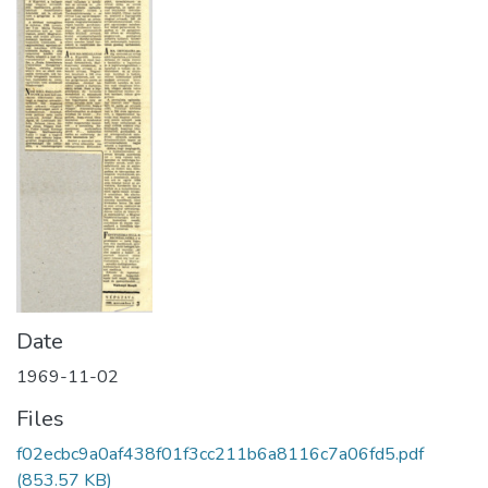
Date
1969-11-02
Files
f02ecbc9a0af438f01f3cc211b6a8116c7a06fd5.pdf
(853.57 KB)