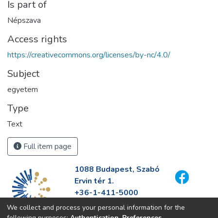
Is part of
Népszava
Access rights
https://creativecommons.org/licenses/by-nc/4.0/
Subject
egyetem
Type
Text
Full item page
1088 Budapest, Szabó
Ervin tér 1.
+36-1-411-5000
info@fszek.hu
We collect and process your personal information for the
https://fszek.hu
following purposes:
Authentication, Preferences,