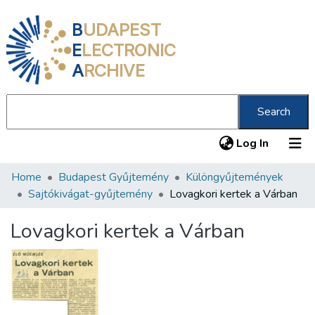
B
UDAPEST
E
LECTRONIC
A
RCHIVE
Search
(current
Log In
Home
Budapest Gyűjtemény
Különgyűjtemények
Communities & Collections
Sajtókivágat-gyűjtemény
Lovagkori kertek a Várban
All of DSpace
Lovagkori kertek a Várban
Statistics
About us