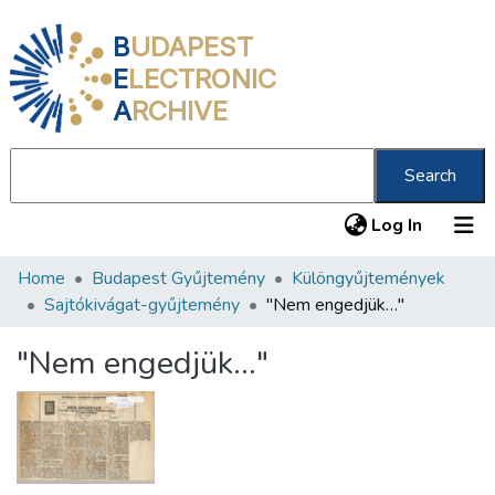
B
UDAPEST
E
LECTRONIC
A
RCHIVE
Search
(current
Log In
Home
Budapest Gyűjtemény
Különgyűjtemények
Communities & Collections
Sajtókivágat-gyűjtemény
"Nem engedjük…"
All of DSpace
"Nem engedjük…"
Statistics
About us