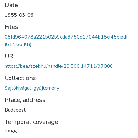
Date
1955-03-06
Files
08fd964078a221b02b9cda3750d17044b18cf45b.pdf
(614.66 KB)
URI
https://bea.fszek.hu/handle/20.500.14711/97006
Collections
Sajtókivágat-gyűjtemény
Place, address
Budapest
Temporal coverage
1955