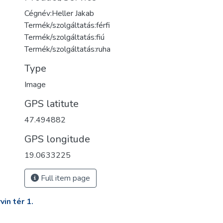
Cégnév:Heller Jakab
Termék/szolgáltatás:férfi
Termék/szolgáltatás:fiú
Termék/szolgáltatás:ruha
Type
Image
GPS latitute
47.494882
GPS longitude
19.0633225
Full item page
in tér 1.