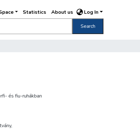
DSpace
Statistics
About us
Log In
Search
rfi- és fiu-ruhákban
tvány
,