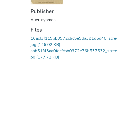
Publisher
Auer-nyomda
Files
16acf3f119bb3972c6c5e9da381d5d40_scree
jpg
(146.02 KB)
abb51f43aa0fdcfcbb0372e76b537532_screen
pg
(177.72 KB)