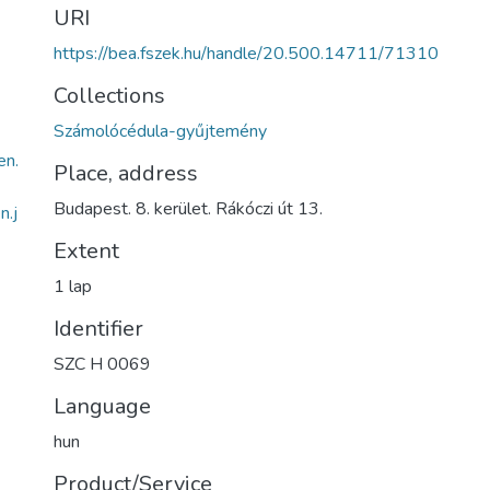
URI
https://bea.fszek.hu/handle/20.500.14711/71310
Collections
Számolócédula-gyűjtemény
n.
Place, address
Budapest. 8. kerület. Rákóczi út 13.
.j
Extent
1 lap
Identifier
SZC H 0069
Language
hun
Product/Service