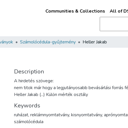
Communities & Collections
All of 
ványok
Számolócédula-gyűjtemény
Heller Jakab
Description
A hirdetés szövege:
nem titok már hogy a legjutányosabb bevásárlási forrás fé
Heller Jakab (...) Külön mérték osztály
Keywords
ruházat
,
reklámnyomtatvány
,
kisnyomtatvány
,
aprónyomta
számolócédula