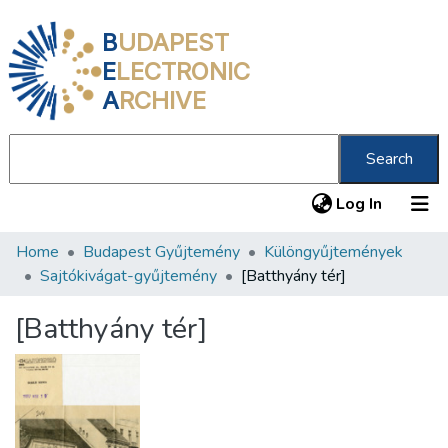
B
UDAPEST
E
LECTRONIC
A
RCHIVE
Search
(current
Log In
Home
Budapest Gyűjtemény
Különgyűjtemények
Communities & Collections
Sajtókivágat-gyűjtemény
[Batthyány tér]
All of DSpace
[Batthyány tér]
Statistics
About us