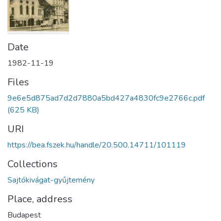
Date
1982-11-19
Files
9e6e5d875ad7d2d7880a5bd427a4830fc9e2766c.pdf
(625 KB)
URI
https://bea.fszek.hu/handle/20.500.14711/101119
Collections
Sajtókivágat-gyűjtemény
Place, address
Budapest