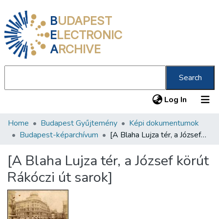
B
UDAPEST
E
LECTRONIC
A
RCHIVE
Search
(current
Log In
Home
Budapest Gyűjtemény
Képi dokumentumok
Communities & Collections
Budapest-képarchívum
[A Blaha Lujza tér, a József körút Rákóczi út sarok]
All of DSpace
[A Blaha Lujza tér, a József körút
Statistics
Rákóczi út sarok]
About us