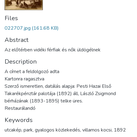
Files
022707.jpg
(161.68 KB)
Abstract
Az előtérben vidéki férfiak és nők üldögélnek
Description
A címet a feldolgozó adta
Kartonra ragasztva
Szerző ismeretlen, datálás alapja: Pesti Hazai Első
Takarékpénztár palotája (1892) áll, László Zsigmond
bérházának (1893-1895) telke üres.
Restaurálandó
Keywords
utcakép
,
park
,
gyalogos közlekedés
,
villamos kocsi
,
1892