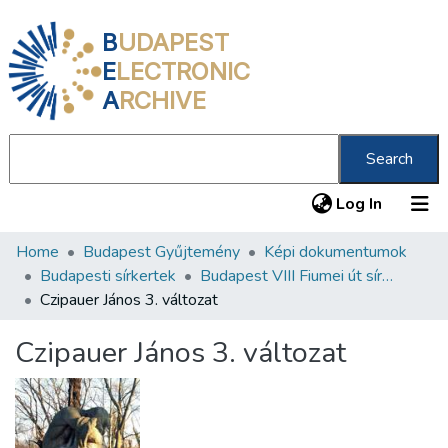
B
UDAPEST
E
LECTRONIC
A
RCHIVE
Search
(current
Log In
Home
Budapest Gyűjtemény
Képi dokumentumok
Communities & Collections
Budapesti sírkertek
Budapest VIII Fiumei út sírkert 3. rész
All of DSpace
Czipauer János 3. változat
Statistics
Czipauer János 3. változat
About us