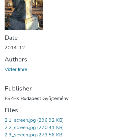
Date
2014-12
Authors
Vizler Imre
Publisher
FSZEK Budapest Gyűjtemény
Files
2.1_screen.jpg
(296.92 KB)
2.2_screen.jpg
(270.41 KB)
2.3_screen.jpg
(273.56 KB)