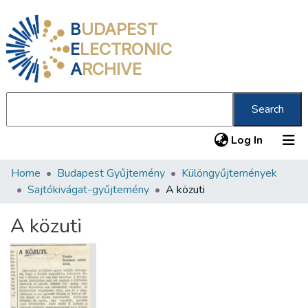
B
UDAPEST
E
LECTRONIC
A
RCHIVE
Search
(current
Log In
Home
Budapest Gyűjtemény
Különgyűjtemények
Communities & Collections
Sajtókivágat-gyűjtemény
A közuti
All of DSpace
A közuti
Statistics
About us