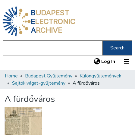
B
UDAPEST
E
LECTRONIC
A
RCHIVE
Search
(current
Log In
Home
Budapest Gyűjtemény
Különgyűjtemények
Communities & Collections
Sajtókivágat-gyűjtemény
A fürdőváros
All of DSpace
A fürdőváros
Statistics
About us