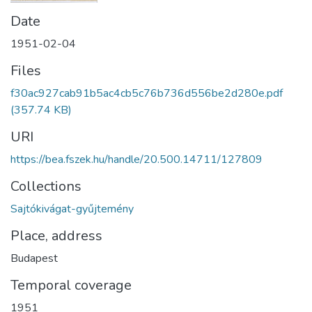
Date
1951-02-04
Files
f30ac927cab91b5ac4cb5c76b736d556be2d280e.pdf
(357.74 KB)
URI
https://bea.fszek.hu/handle/20.500.14711/127809
Collections
Sajtókivágat-gyűjtemény
Place, address
Budapest
Temporal coverage
1951