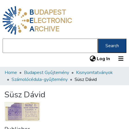
B
UDAPEST
E
LECTRONIC
A
RCHIVE
Search
(current
Log In
Home
Budapest Gyűjtemény
Kisnyomtatványok
Communities & Collections
Számolócédula-gyűjtemény
Süsz Dávid
All of DSpace
Süsz Dávid
Statistics
About us