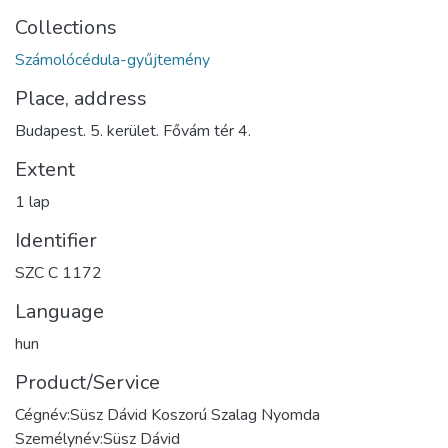
Collections
Számolócédula-gyűjtemény
Place, address
Budapest. 5. kerület. Fővám tér 4.
Extent
1 lap
Identifier
SZC C 1172
Language
hun
Product/Service
Cégnév:Süsz Dávid Koszorú Szalag Nyomda
Személynév:Süsz Dávid