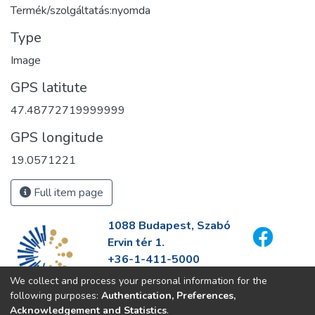
Termék/szolgáltatás:nyomda
Type
Image
GPS latitute
47.48772719999999
GPS longitude
19.0571221
Full item page
1088 Budapest, Szabó
Ervin tér 1.
+36-1-411-5000
info@fszek.hu
We collect and process your personal information for the
https://fszek.hu
following purposes:
Authentication, Preferences,
Acknowledgement and Statistics
.