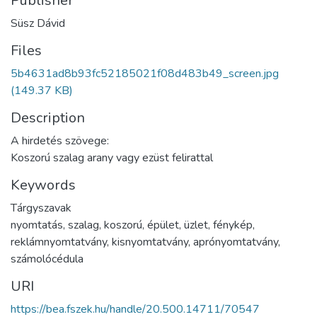
Publisher
Süsz Dávid
Files
5b4631ad8b93fc52185021f08d483b49_screen.jpg
(149.37 KB)
Description
A hirdetés szövege:
Koszorú szalag arany vagy ezüst felirattal
Keywords
Tárgyszavak
nyomtatás
,
szalag
,
koszorú
,
épület
,
üzlet
,
fénykép
,
reklámnyomtatvány
,
kisnyomtatvány
,
aprónyomtatvány
,
számolócédula
URI
https://bea.fszek.hu/handle/20.500.14711/70547