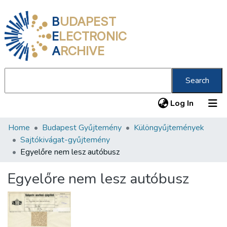
B
UDAPEST
E
LECTRONIC
A
RCHIVE
Search
(current
Log In
Home
Budapest Gyűjtemény
Különgyűjtemények
Communities & Collections
Sajtókivágat-gyűjtemény
All of DSpace
Egyelőre nem lesz autóbusz
Statistics
Egyelőre nem lesz autóbusz
About us