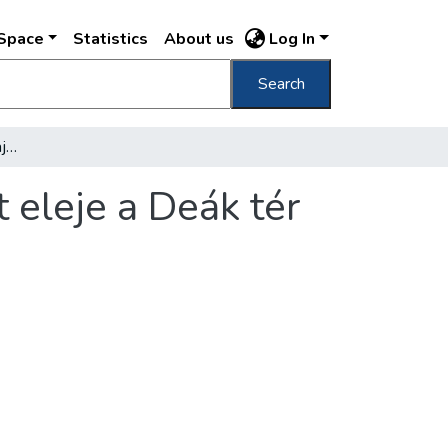
DSpace
Statistics
About us
Log In
Search
[A Vilmos Császár (ma Bajcsy-Zsilinszky) út eleje a Deák tér felől]
 eleje a Deák tér