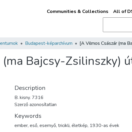
Communities & Collections
All of 
mentumok
Budapest-képarchívum
(ma Bajcsy-Zsilinszky) út
Description
B. kisny. 7316
Szerző azonosítatlan
Keywords
ember
,
eső
,
esernyő
,
tricikli
,
életkép
,
1930-as évek