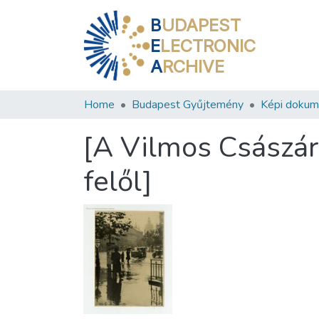
B
UDAPEST
E
LECTRONIC
A
RCHIVE
Home
Budapest Gyűjtemény
Képi doku
[A Vilmos Császár 
felől]