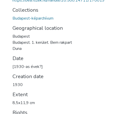
https://bea.fszek.hu/handle/20.500.14711/170019
Collections
Budapest-képarchívum
Geographical location
Budapest
Budapest. 1. kerület. Bem rakpart
Duna
Date
[1930-as évek?]
Creation date
1930
Extent
8,5x11,9 cm
Rights