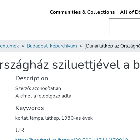
Communities & Collections
All of 
mentumok
Budapest-képarchívum
rszágház sziluettjével a b
Description
Szerző: azonosítatlan
A címet a feldolgozó adta
Keywords
korlát
,
lámpa
,
látkép
,
1930-as évek
URI