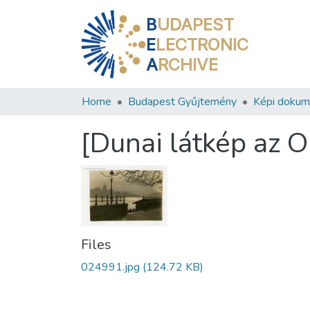
B
UDAPEST
E
LECTRONIC
A
RCHIVE
Home
Budapest Gyűjtemény
Képi doku
[Dunai látkép az O
Files
024991.jpg
(124.72 KB)