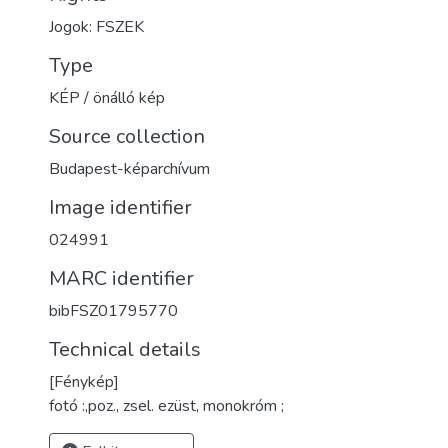
Jogok: FSZEK
Type
KÉP / önálló kép
Source collection
Budapest-képarchívum
Image identifier
024991
MARC identifier
bibFSZ01795770
Technical details
[Fénykép]
fotó :,poz., zsel. ezüst, monokróm ;