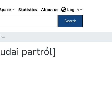
DSpace
Statistics
About us
Log In
Search
[Dunai látkép az Országház sziluettjével a budai partról]
udai partról]