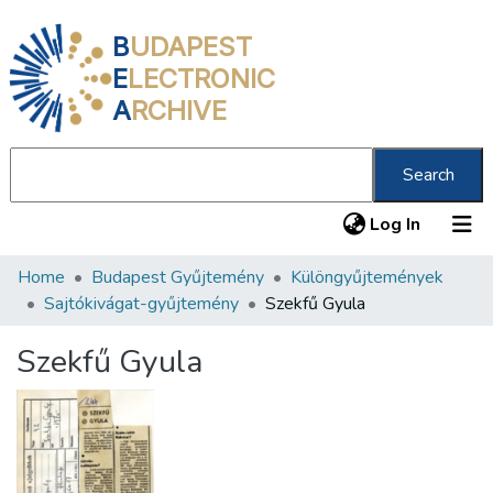
B
UDAPEST
E
LECTRONIC
A
RCHIVE
Search
(current
Log In
Home
Budapest Gyűjtemény
Különgyűjtemények
Communities & Collections
Sajtókivágat-gyűjtemény
Szekfű Gyula
All of DSpace
Szekfű Gyula
Statistics
About us