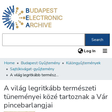
B
UDAPEST
E
LECTRONIC
A
RCHIVE
Search
(current
Log In
Home
Budapest Gyűjtemény
Különgyűjtemények
Communities & Collections
Sajtókivágat-gyűjtemény
All of DSpace
A világ legritkább természeti tüneményei közé tartoznak a Vár pincebarlangjai
Statistics
A világ legritkább természeti
About us
tüneményei közé tartoznak a Vár
pincebarlangjai