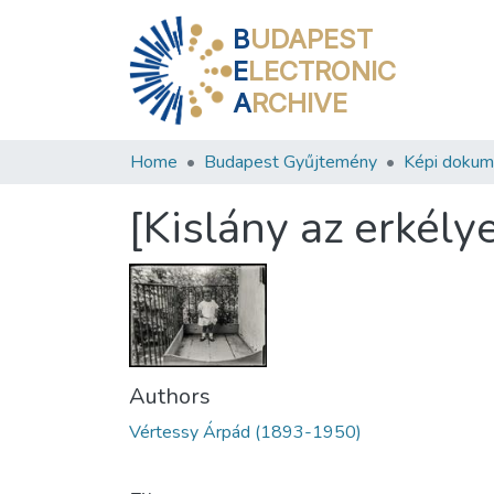
B
UDAPEST
E
LECTRONIC
A
RCHIVE
Home
Budapest Gyűjtemény
Képi doku
[Kislány az erkélye
Authors
Vértessy Árpád (1893-1950)