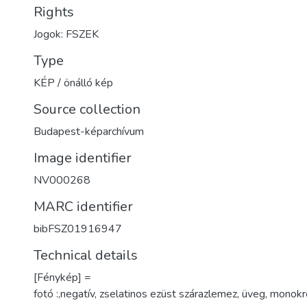
Rights
Jogok: FSZEK
Type
KÉP / önálló kép
Source collection
Budapest-képarchívum
Image identifier
NV000268
MARC identifier
bibFSZ01916947
Technical details
[Fénykép] =
fotó :,negatív, zselatinos ezüst szárazlemez, üveg, monokr