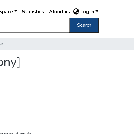
DSpace
Statistics
About us
Log In
Search
[Kislány az erkélyen] [Little girl on the balcony]
cony]