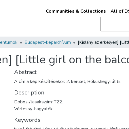
Communities & Collections
All of 
mentumok
Budapest-képarchívum
n] [Little girl on the bal
Abstract
A cím a kép készítésekor: 2. kerület, Rókushegyi út 8.
Description
Doboz-/tasakszám: T22.
Vértessy-hagyaték
Keywords