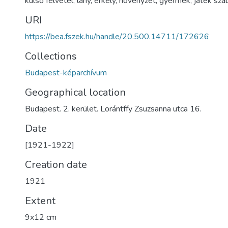
külső felvétel
,
lány
,
erkély
,
növényzet
,
gyermek
,
játék sz
URI
https://bea.fszek.hu/handle/20.500.14711/172626
Collections
Budapest-képarchívum
Geographical location
Budapest. 2. kerület. Lorántffy Zsuzsanna utca 16.
Date
[1921-1922]
Creation date
1921
Extent
9x12 cm