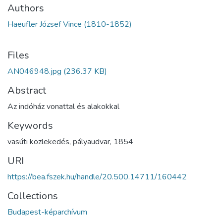
Authors
Haeufler József Vince (1810-1852)
Files
AN046948.jpg
(236.37 KB)
Abstract
Az indóház vonattal és alakokkal
Keywords
vasúti közlekedés
,
pályaudvar
,
1854
URI
https://bea.fszek.hu/handle/20.500.14711/160442
Collections
Budapest-képarchívum