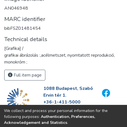
AN046948
MARC identifier
bibFSZ01481454
Technical details
[Grafika] /
grafikai ábrázolás :,acélmetszet, nyomtatott reprodukció,
monokróm ;
Full item page
1088 Budapest, Szabó
Ervin tér 1.
+36-1-411-5000
info@fszek.hu
We collect and process your personal information for the
https://fszek.hu
following purposes:
Authentication, Preferences,
Acknowledgement and Statistics
.