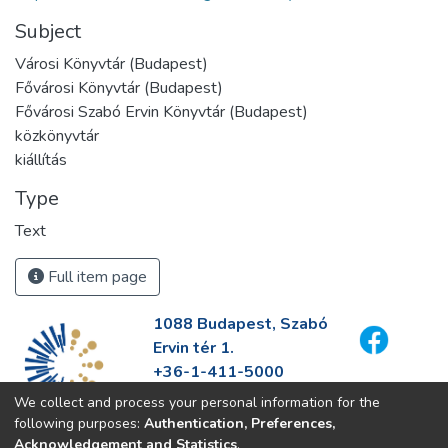
Subject
Városi Könyvtár (Budapest)
Fővárosi Könyvtár (Budapest)
Fővárosi Szabó Ervin Könyvtár (Budapest)
közkönyvtár
kiállítás
Type
Text
Full item page
1088 Budapest, Szabó
Ervin tér 1.
+36-1-411-5000
info@fszek.hu
We collect and process your personal information for the
https://fszek.hu
following purposes:
Authentication, Preferences,
Acknowledgement and Statistics
.