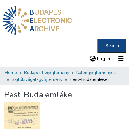
B
UDAPEST
E
LECTRONIC
A
RCHIVE
Search
(current
Log In
Home
Budapest Gyűjtemény
Különgyűjtemények
Communities & Collections
Sajtókivágat-gyűjtemény
Pest-Buda emlékei
All of DSpace
Pest-Buda emlékei
Statistics
About us