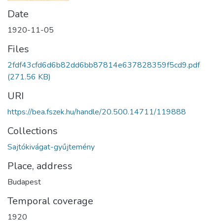
Date
1920-11-05
Files
2fdf43cfd6d6b82dd6bb87814e637828359f5cd9.pdf
(271.56 KB)
URI
https://bea.fszek.hu/handle/20.500.14711/119888
Collections
Sajtókivágat-gyűjtemény
Place, address
Budapest
Temporal coverage
1920