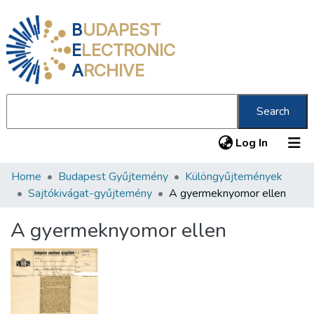
B
UDAPEST
E
LECTRONIC
A
RCHIVE
Search
(current
Log In
Home
Budapest Gyűjtemény
Különgyűjtemények
Communities & Collections
Sajtókivágat-gyűjtemény
A gyermeknyomor ellen
All of DSpace
A gyermeknyomor ellen
Statistics
About us