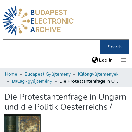
B
UDAPEST
E
LECTRONIC
A
RCHIVE
Search
(current
Log In
Home
Budapest Gyűjtemény
Különgyűjtemények
Communities & Collections
Ballagi-gyűjtemény
Die Protestantenfrage in Ungarn und die Politik Oesterreichs /
All of DSpace
Die Protestantenfrage in Ungarn
Statistics
und die Politik Oesterreichs /
About us