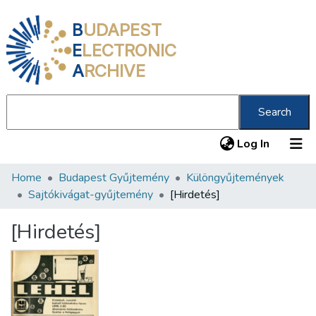
B
UDAPEST
E
LECTRONIC
A
RCHIVE
Search
(current
Log In
Home
Budapest Gyűjtemény
Különgyűjtemények
Communities & Collections
Sajtókivágat-gyűjtemény
[Hirdetés]
All of DSpace
[Hirdetés]
Statistics
About us