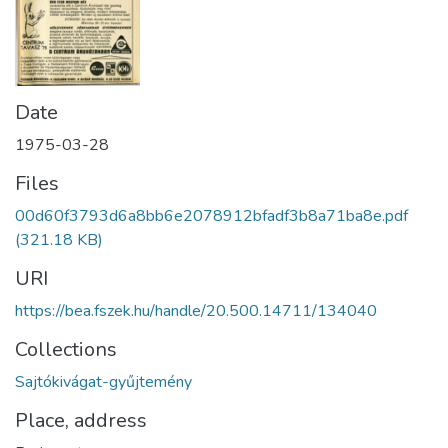
Date
1975-03-28
Files
00d60f3793d6a8bb6e2078912bfadf3b8a71ba8e.pdf
(321.18 KB)
URI
https://bea.fszek.hu/handle/20.500.14711/134040
Collections
Sajtókivágat-gyűjtemény
Place, address