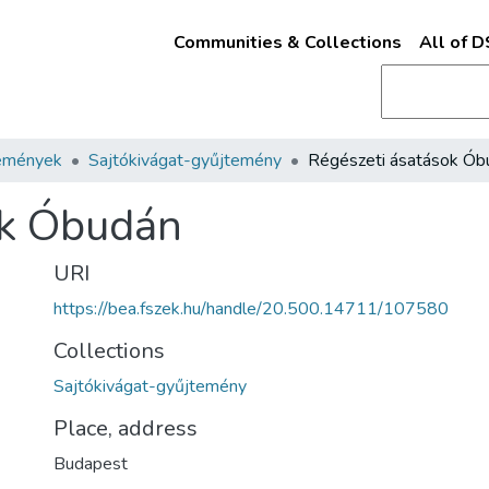
Communities & Collections
All of 
emények
Sajtókivágat-gyűjtemény
Régészeti ásatások Ób
ok Óbudán
URI
https://bea.fszek.hu/handle/20.500.14711/107580
Collections
Sajtókivágat-gyűjtemény
Place, address
Budapest