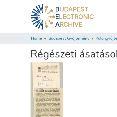
B
UDAPEST
E
LECTRONIC
A
RCHIVE
Home
Budapest Gyűjtemény
Különgyűjt
Régészeti ásatás