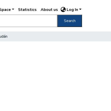
DSpace
Statistics
About us
Log In
Search
udán