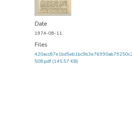
Date
1974-08-11
Files
420acc87e1bd5eb1bc9b3e76990ab79250c
508.pdf
(145.57 KB)