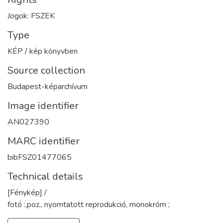
Jogok: FSZEK
Type
KÉP / kép könyvben
Source collection
Budapest-képarchívum
Image identifier
AN027390
MARC identifier
bibFSZ01477065
Technical details
[Fénykép] /
fotó :,poz., nyomtatott reprodukció, monokróm ;