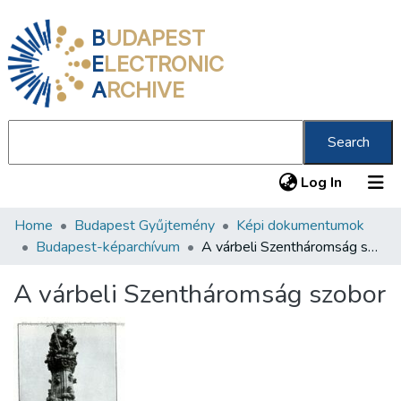
B
UDAPEST
E
LECTRONIC
A
RCHIVE
Search
(current
Log In
Home
Budapest Gyűjtemény
Képi dokumentumok
Communities & Collections
Budapest-képarchívum
A várbeli Szentháromság szobor
All of DSpace
A várbeli Szentháromság szobor
Statistics
About us