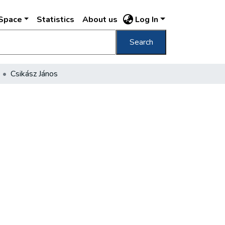
DSpace
Statistics
About us
Log In
Search
Csikász János