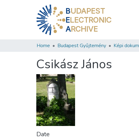
B
UDAPEST
E
LECTRONIC
A
RCHIVE
Home
Budapest Gyűjtemény
Képi doku
Csikász János
Date