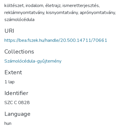
költészet
,
irodalom
,
életrajz
,
ismeretterjesztés
,
reklámnyomtatvány
,
kisnyomtatvány
,
aprónyomtatvány
,
számolócédula
URI
https://bea.fszek.hu/handle/20.500.14711/70661
Collections
Számolócédula-gyűjtemény
Extent
1 lap
Identifier
SZC C 0828
Language
hun