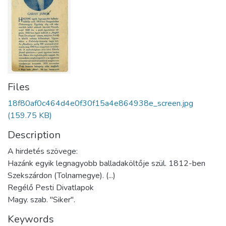
Files
18f80af0c464d4e0f30f15a4e864938e_screen.jpg
(159.75 KB)
Description
A hirdetés szövege:
Hazánk egyik legnagyobb balladaköltője szül. 1812-ben
Szekszárdon (Tolnamegye). (...)
Regélő Pesti Divatlapok
Magy. szab. "Siker".
Keywords