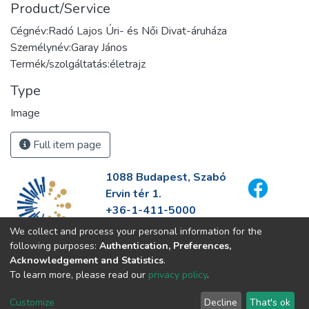
Product/Service
Cégnév:Radó Lajos Úri- és Női Divat-áruháza
Személynév:Garay János
Termék/szolgáltatás:életrajz
Type
Image
Full item page
1088 Budapest, Szabó
Ervin tér 1.
+36-1-411-5000
info@fszek.hu
We collect and process your personal information for the
https://fszek.hu
following purposes:
Authentication, Preferences,
Acknowledgement and Statistics
.
To learn more, please read our
privacy policy
.
Customize
Decline
That's ok