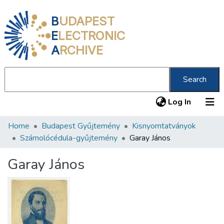
B
UDAPEST
E
LECTRONIC
A
RCHIVE
Search
(current
Log In
Home
Budapest Gyűjtemény
Kisnyomtatványok
Communities & Collections
Számolócédula-gyűjtemény
Garay János
All of DSpace
Garay János
Statistics
About us