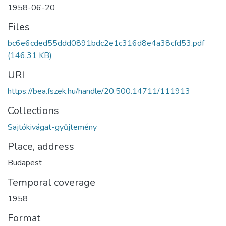
1958-06-20
Files
bc6e6cded55ddd0891bdc2e1c316d8e4a38cfd53.pdf
(146.31 KB)
URI
https://bea.fszek.hu/handle/20.500.14711/111913
Collections
Sajtókivágat-gyűjtemény
Place, address
Budapest
Temporal coverage
1958
Format