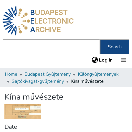
B
UDAPEST
E
LECTRONIC
A
RCHIVE
Search
(current
Log In
Home
Budapest Gyűjtemény
Különgyűjtemények
Communities & Collections
Sajtókivágat-gyűjtemény
Kína művészete
All of DSpace
Kína művészete
Statistics
About us
Date