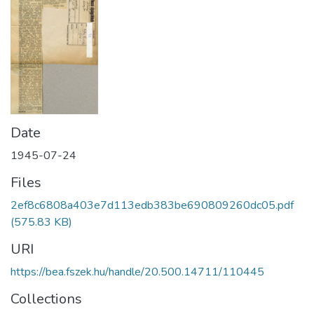
Date
1945-07-24
Files
2ef8c6808a403e7d113edb383be690809260dc05.pdf
(575.83 KB)
URI
https://bea.fszek.hu/handle/20.500.14711/110445
Collections