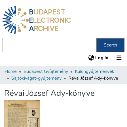
B
UDAPEST
E
LECTRONIC
A
RCHIVE
Search
(current
Log In
Home
Budapest Gyűjtemény
Különgyűjtemények
Communities & Collections
Sajtókivágat-gyűjtemény
Révai József Ady-könyve
All of DSpace
Révai József Ady-könyve
Statistics
About us