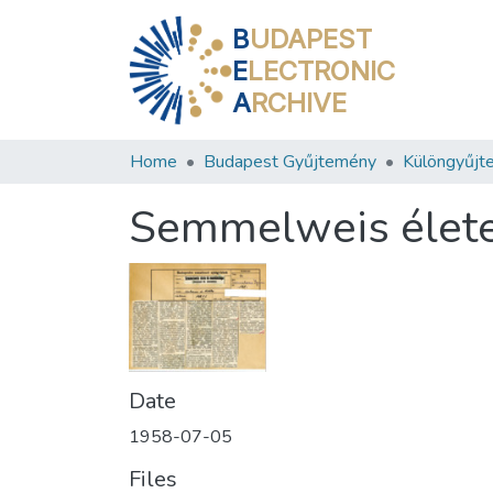
B
UDAPEST
E
LECTRONIC
A
RCHIVE
Home
Budapest Gyűjtemény
Különgyűjt
Semmelweis élet
Date
1958-07-05
Files