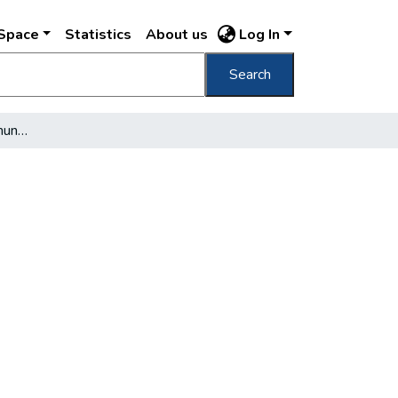
DSpace
Statistics
About us
Log In
Search
Semmelweis élete és munkássága