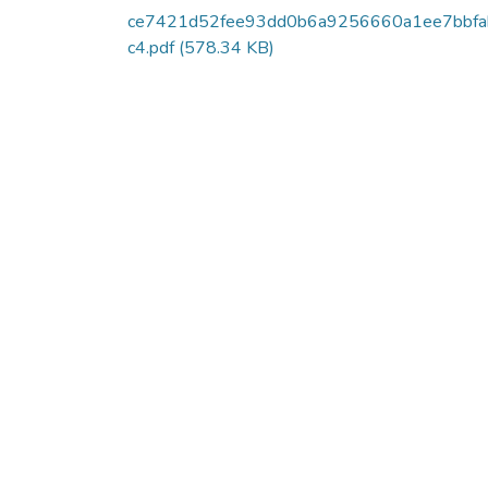
ce7421d52fee93dd0b6a9256660a1ee7bbfa
c4.pdf
(578.34 KB)