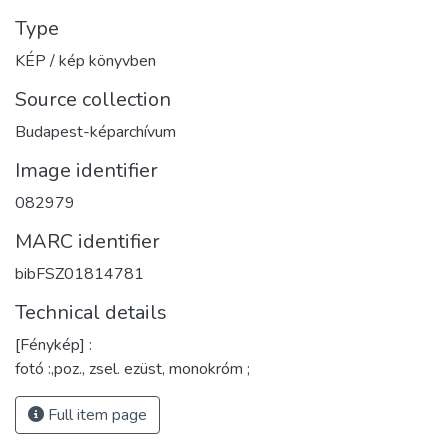
Type
KÉP / kép könyvben
Source collection
Budapest-képarchívum
Image identifier
082979
MARC identifier
bibFSZ01814781
Technical details
[Fénykép] :
fotó :,poz., zsel. ezüst, monokróm ;
Full item page