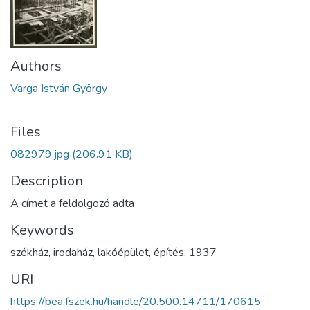
Authors
Varga István György
Files
082979.jpg
(206.91 KB)
Description
A címet a feldolgozó adta
Keywords
székház
,
irodaház
,
lakóépület
,
építés
,
1937
URI
https://bea.fszek.hu/handle/20.500.14711/170615