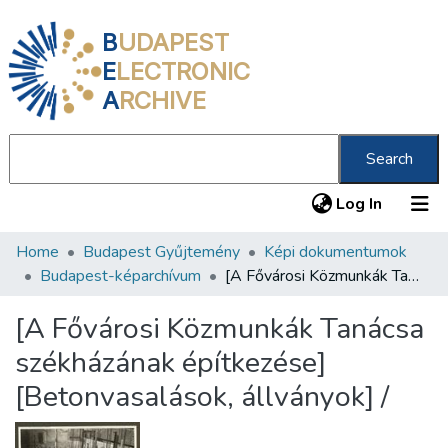
B
UDAPEST
E
LECTRONIC
A
RCHIVE
Search
(current
Log In
Home
Budapest Gyűjtemény
Képi dokumentumok
Communities & Collections
Budapest-képarchívum
[A Fővárosi Közmunkák Tanácsa székházának építkezése] [Betonvasalások, állványok] /
All of DSpace
[A Fővárosi Közmunkák Tanácsa
Statistics
székházának építkezése]
About us
[Betonvasalások, állványok] /