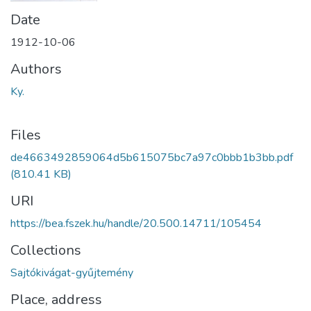
Date
1912-10-06
Authors
Ky.
Files
de4663492859064d5b615075bc7a97c0bbb1b3bb.pdf
(810.41 KB)
URI
https://bea.fszek.hu/handle/20.500.14711/105454
Collections
Sajtókivágat-gyűjtemény
Place, address