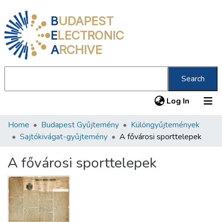
B
UDAPEST
E
LECTRONIC
A
RCHIVE
Search
(current
Log In
Home
Budapest Gyűjtemény
Különgyűjtemények
Communities & Collections
Sajtókivágat-gyűjtemény
A fővárosi sporttelepek
All of DSpace
A fővárosi sporttelepek
Statistics
About us