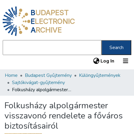
B
UDAPEST
E
LECTRONIC
A
RCHIVE
Search
(current
Log In
Home
Budapest Gyűjtemény
Különgyűjtemények
Communities & Collections
Sajtókivágat-gyűjtemény
All of DSpace
Folkusházy alpolgármester visszavonó rendelete a főváros biztosításairól
Statistics
Folkusházy alpolgármester
About us
visszavonó rendelete a főváros
biztosításairól