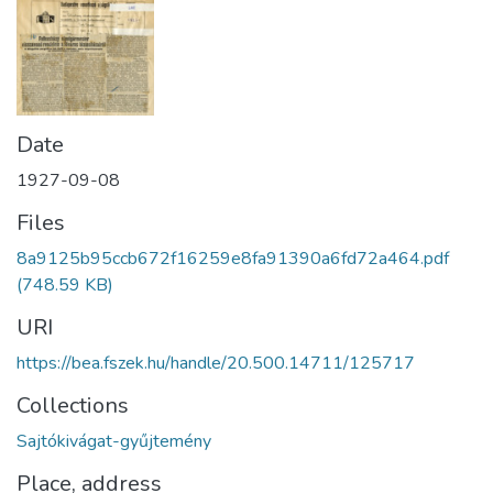
Date
1927-09-08
Files
8a9125b95ccb672f16259e8fa91390a6fd72a464.pdf
(748.59 KB)
URI
https://bea.fszek.hu/handle/20.500.14711/125717
Collections
Sajtókivágat-gyűjtemény
Place, address