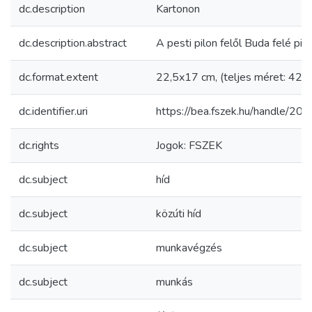
dc.description
Kartonon
dc.description.abstract
A pesti pilon felől Buda felé pill
dc.format.extent
22,5x17 cm, (teljes méret: 42x
dc.identifier.uri
https://bea.fszek.hu/handle/2
dc.rights
Jogok: FSZEK
dc.subject
híd
dc.subject
közúti híd
dc.subject
munkavégzés
dc.subject
munkás