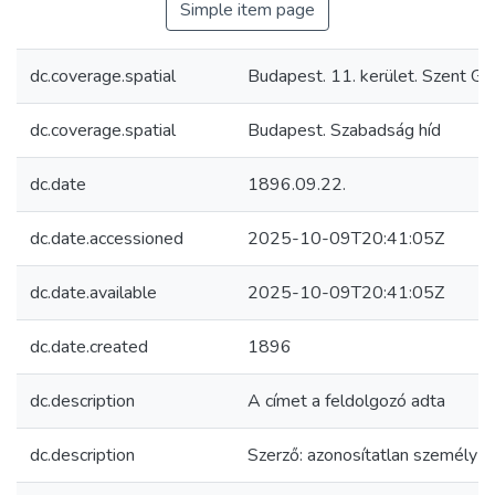
Simple item page
dc.coverage.spatial
Budapest. 11. kerület. Szent Gel
dc.coverage.spatial
Budapest. Szabadság híd
dc.date
1896.09.22.
dc.date.accessioned
2025-10-09T20:41:05Z
dc.date.available
2025-10-09T20:41:05Z
dc.date.created
1896
dc.description
A címet a feldolgozó adta
dc.description
Szerző: azonosítatlan személy