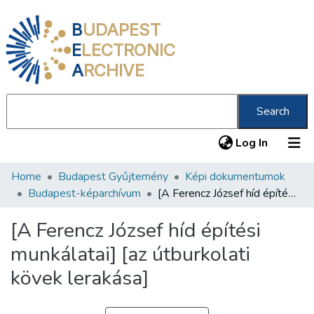
B
UDAPEST
E
LECTRONIC
A
RCHIVE
Search
(current
Log In
Home
Budapest Gyűjtemény
Képi dokumentumok
Communities & Collections
Budapest-képarchívum
[A Ferencz József híd építési munkálatai] [az útburkolati kövek lerakása]
All of DSpace
[A Ferencz József híd építési
Statistics
munkálatai] [az útburkolati
About us
kövek lerakása]