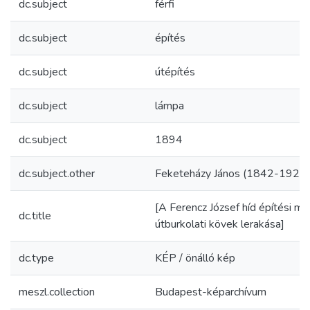
dc.subject
férfi
dc.subject
építés
dc.subject
útépítés
dc.subject
lámpa
dc.subject
1894
dc.subject.other
Feketeházy János (1842-1927)
[A Ferencz József híd építési mun
dc.title
útburkolati kövek lerakása]
dc.type
KÉP / önálló kép
meszl.collection
Budapest-képarchívum