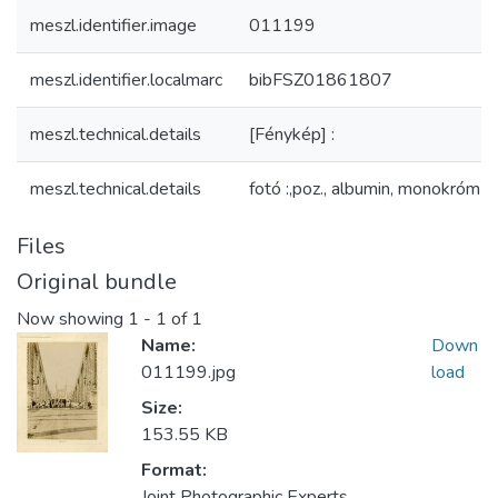
meszl.identifier.image
011199
meszl.identifier.localmarc
bibFSZ01861807
meszl.technical.details
[Fénykép] :
meszl.technical.details
fotó :,poz., albumin, monokróm ;
Files
Original bundle
Now showing
1 - 1 of 1
Name:
Down
011199.jpg
load
Size:
153.55 KB
Format:
Joint Photographic Experts