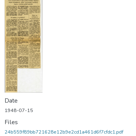
Date
1948-07-15
Files
24b559f89bb721628e12b9e2cd1a461d6f7cfdc1.pdf