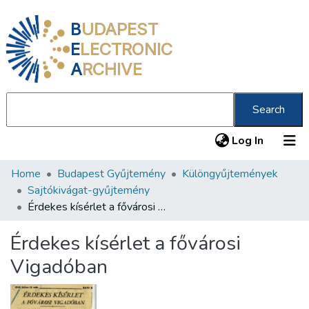
B
UDAPEST
E
LECTRONIC
A
RCHIVE
Search
(current
Log In
Home
Budapest Gyűjtemény
Különgyűjtemények
Communities & Collections
Sajtókivágat-gyűjtemény
All of DSpace
Érdekes kísérlet a fővárosi Vigadóban
Statistics
Érdekes kísérlet a fővárosi
About us
Vigadóban