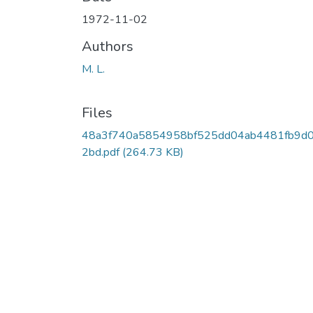
1972-11-02
Authors
M. L.
Files
48a3f740a5854958bf525dd04ab4481fb9d
2bd.pdf
(264.73 KB)