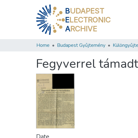
B
UDAPEST
E
LECTRONIC
A
RCHIVE
Home
Budapest Gyűjtemény
Különgyűjt
Fegyverrel támadt
Date