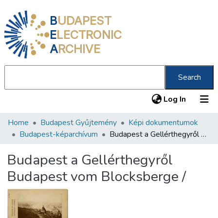
B
UDAPEST
E
LECTRONIC
A
RCHIVE
Search
(current
Log In
Home
Budapest Gyűjtemény
Képi dokumentumok
Communities & Collections
Budapest-képarchívum
Budapest a Gellérthegyről Budapest vom Blocksberge /
All of DSpace
Budapest a Gellérthegyről
Statistics
Budapest vom Blocksberge /
About us