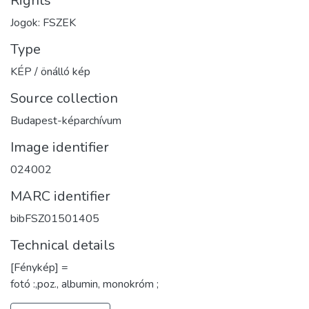
Rights
Jogok: FSZEK
Type
KÉP / önálló kép
Source collection
Budapest-képarchívum
Image identifier
024002
MARC identifier
bibFSZ01501405
Technical details
[Fénykép] =
fotó :,poz., albumin, monokróm ;