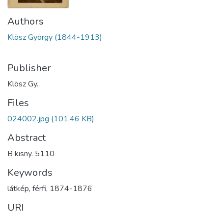
Authors
Klösz György (1844-1913)
Publisher
Klösz Gy.,
Files
024002.jpg
(101.46 KB)
Abstract
B kisny. 5110
Keywords
látkép
,
férfi
,
1874-1876
URI