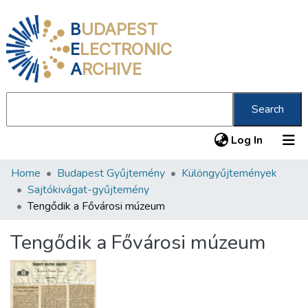
B
UDAPEST
E
LECTRONIC
A
RCHIVE
Search
(current
Log In
Home
Budapest Gyűjtemény
Különgyűjtemények
Communities & Collections
Sajtókivágat-gyűjtemény
All of DSpace
Tengődik a Fővárosi múzeum
Statistics
Tengődik a Fővárosi múzeum
About us