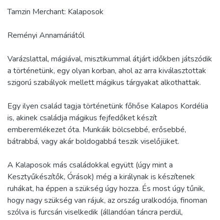
Tamzin Merchant: Kalaposok
Reményi Annamáriától
Varázslattal, mágiával, misztikummal átjárt időkben játszódik
a történetünk, egy olyan korban, ahol az arra kiválasztottak
szigorú szabályok mellett mágikus tárgyakat alkothattak.
Egy ilyen család tagja történetünk főhőse Kalapos Kordélia
is, akinek családja mágikus fejfedőket készít
emberemlékezet óta. Munkáik bölcsebbé, erősebbé,
bátrabbá, vagy akár boldogabbá teszik viselőjüket.
A Kalaposok más családokkal együtt (úgy mint a
Kesztyűkészítők, Órások) még a királynak is készítenek
ruhákat, ha éppen a szükség úgy hozza. És most úgy tűnik,
hogy nagy szükség van rájuk, az ország uralkodója, finoman
szólva is furcsán viselkedik (állandóan táncra perdül,