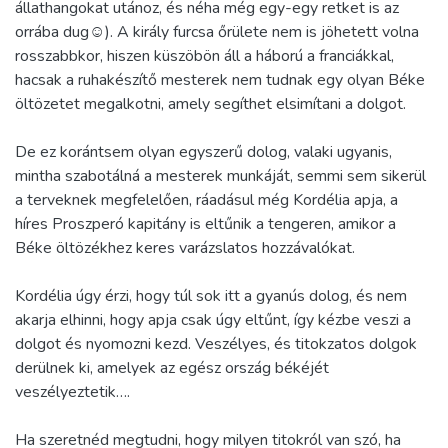
állathangokat utánoz, és néha még egy-egy retket is az
orrába dug☺). A király furcsa őrülete nem is jöhetett volna
rosszabbkor, hiszen küszöbön áll a háború a franciákkal,
hacsak a ruhakészítő mesterek nem tudnak egy olyan Béke
öltözetet megalkotni, amely segíthet elsimítani a dolgot.
De ez korántsem olyan egyszerű dolog, valaki ugyanis,
mintha szabotálná a mesterek munkáját, semmi sem sikerül
a terveknek megfelelően, ráadásul még Kordélia apja, a
híres Proszperó kapitány is eltűnik a tengeren, amikor a
Béke öltözékhez keres varázslatos hozzávalókat.
Kordélia úgy érzi, hogy túl sok itt a gyanús dolog, és nem
akarja elhinni, hogy apja csak úgy eltűnt, így kézbe veszi a
dolgot és nyomozni kezd. Veszélyes, és titokzatos dolgok
derülnek ki, amelyek az egész ország békéjét
veszélyeztetik….
Ha szeretnéd megtudni, hogy milyen titokról van szó, ha