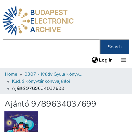
B
UDAPEST
E
LECTRONIC
A
RCHIVE
Search
(current
Log In
Home
0307 - Krúdy Gyula Könyvtár
Communities & Collections
Kuckó Könyvtár könyvajánlói
All of DSpace
Ajánló 9789634037699
Statistics
Ajánló 9789634037699
About us