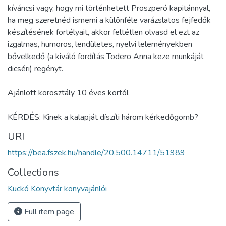
kíváncsi vagy, hogy mi történhetett Proszperó kapitánnyal,
ha meg szeretnéd ismerni a különféle varázslatos fejfedők
készítésének fortélyait, akkor feltétlen olvasd el ezt az
izgalmas, humoros, lendületes, nyelvi leleményekben
bővelkedő (a kiváló fordítás Todero Anna keze munkáját
dicséri) regényt.
Ajánlott korosztály 10 éves kortól
KÉRDÉS: Kinek a kalapját díszíti három kérkedőgomb?
URI
https://bea.fszek.hu/handle/20.500.14711/51989
Collections
Kuckó Könyvtár könyvajánlói
Full item page