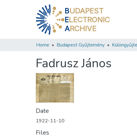
B
UDAPEST
E
LECTRONIC
A
RCHIVE
Home
Budapest Gyűjtemény
Különgyűjt
Fadrusz János
Date
1922-11-10
Files