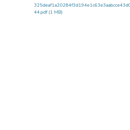
325deaf1a20284f3d194e1c63e3aabcce43d
44.pdf
(1 MB)