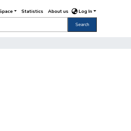
DSpace
Statistics
About us
Log In
Search