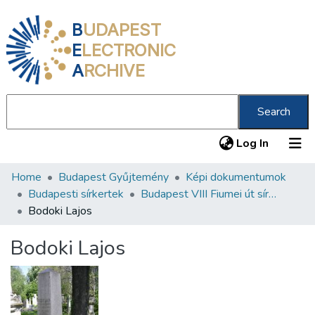
B
UDAPEST
E
LECTRONIC
A
RCHIVE
Search
(current
Log In
Home
Budapest Gyűjtemény
Képi dokumentumok
Communities & Collections
Budapesti sírkertek
Budapest VIII Fiumei út sírkert 2. rész
All of DSpace
Bodoki Lajos
Statistics
Bodoki Lajos
About us