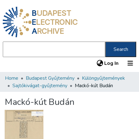
B
UDAPEST
E
LECTRONIC
A
RCHIVE
Search
(current
Log In
Home
Budapest Gyűjtemény
Különgyűjtemények
Communities & Collections
Sajtókivágat-gyűjtemény
Mackó-kút Budán
All of DSpace
Mackó-kút Budán
Statistics
About us