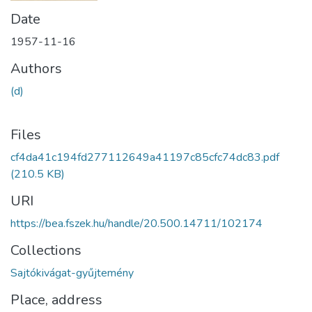
Date
1957-11-16
Authors
(d)
Files
cf4da41c194fd277112649a41197c85cfc74dc83.pdf
(210.5 KB)
URI
https://bea.fszek.hu/handle/20.500.14711/102174
Collections
Sajtókivágat-gyűjtemény
Place, address