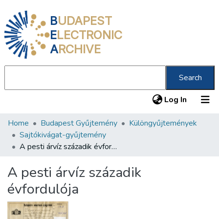
B
UDAPEST
E
LECTRONIC
A
RCHIVE
Search
(current
Log In
Home
Budapest Gyűjtemény
Különgyűjtemények
Communities & Collections
Sajtókivágat-gyűjtemény
All of DSpace
A pesti árvíz századik évfordulója
Statistics
A pesti árvíz századik
About us
évfordulója