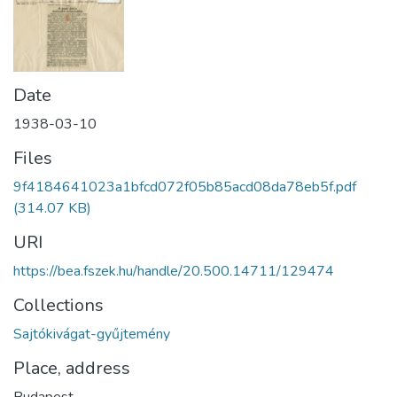
Date
1938-03-10
Files
9f4184641023a1bfcd072f05b85acd08da78eb5f.pdf
(314.07 KB)
URI
https://bea.fszek.hu/handle/20.500.14711/129474
Collections
Sajtókivágat-gyűjtemény
Place, address
Budapest