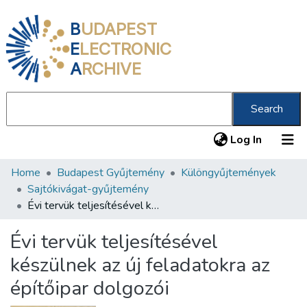
B
UDAPEST
E
LECTRONIC
A
RCHIVE
Search
(current
Log In
Home
Budapest Gyűjtemény
Különgyűjtemények
Communities & Collections
Sajtókivágat-gyűjtemény
All of DSpace
Évi tervük teljesítésével készülnek az új feladatokra az építőipar dolgozói
Statistics
Évi tervük teljesítésével
About us
készülnek az új feladatokra az
építőipar dolgozói