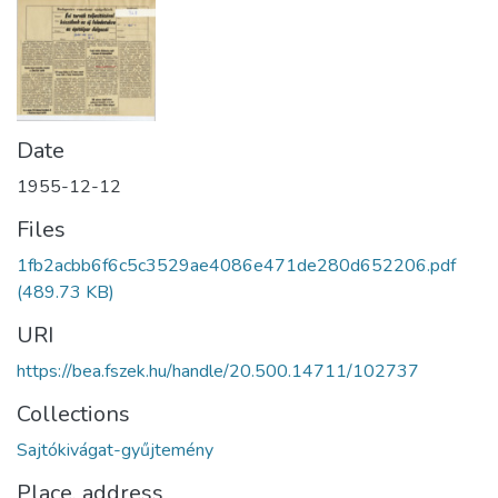
Date
1955-12-12
Files
1fb2acbb6f6c5c3529ae4086e471de280d652206.pdf
(489.73 KB)
URI
https://bea.fszek.hu/handle/20.500.14711/102737
Collections
Sajtókivágat-gyűjtemény
Place, address